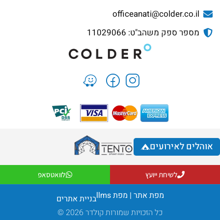
officeanati@colder.co.il
מספר ספק משהב"ט: 11029066
אוהלים לאירועים
לשיחת ייועץ
לוואטסאפ
מפת אתר
|
מפת llms
בניית אתרים
כל הזכויות שמורות קולדר 2026 ©