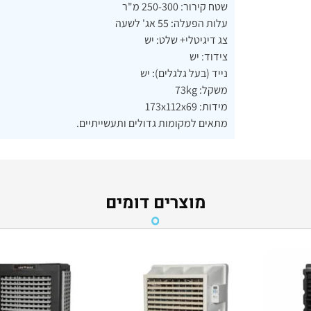
שטח קירור: 250-300 מ"ר
עלות הפעלה: 55 אג' לשעה
צג דיגיטלי+ שלט: יש
צידוד: יש
נייד (בעל גלגלים): יש
משקל: 73kg
מידות: 173x112x69
מתאים למקומות גדולים ותעשייתיים.
מוצרים דומים