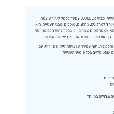
מצנן אוויר Colder 30000 – הדגם הסופר-תעשייתי מבית COLDER, שנועד לספק קירור עוצמתי
וחד למרלוגים, מחסנים, מוסכים ומבני תעשייה. הוא
אי כאשר המים נגמרים, וכן בבקר לחות חכם שמווסת
כך הוא חוסך במים ומשפר את יעילות הקירור.
עוצמתית וחסכונית, תוך שמירה על נוחות שימוש וניידות. עם
ם אופטימליים בכל שימוש תעשייתי.
ים
 וגדולים במיוחד