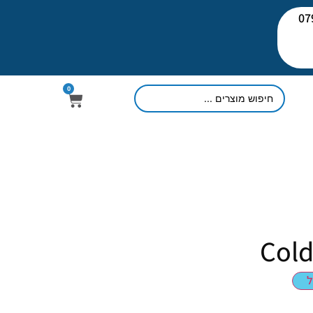
יעוץ: 079-
0