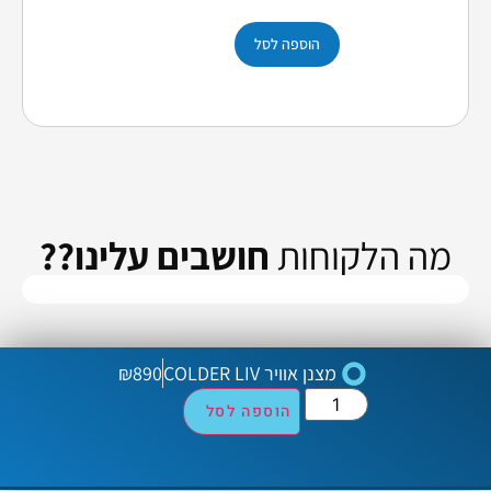
הוספה לסל
הו
מה הלקוחות
חושבים עלינו??
מצנן אוויר COLDER LIV
890
₪
הוספה לסל