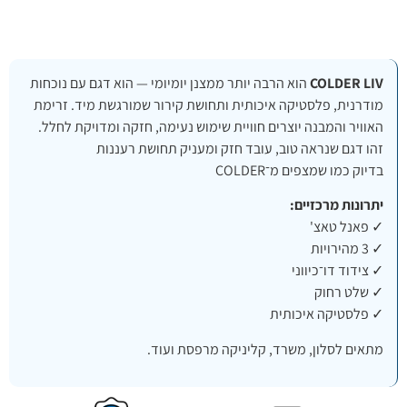
COLDER LIV
הוא הרבה יותר ממצנן יומיומי — הוא דגם עם נוכחות
מודרנית, פלסטיקה איכותית ותחושת קירור שמורגשת מיד. זרימת
האוויר והמבנה יוצרים חוויית שימוש נעימה, חזקה ומדויקת לחלל.
זהו דגם שנראה טוב, עובד חזק ומעניק תחושת רעננות
בדיוק כמו שמצפים מ־COLDER
יתרונות מרכזיים:
✓ פאנל טאצ'
✓ 3 מהירויות
✓ צידוד דו־כיווני
✓ שלט רחוק
✓ פלסטיקה איכותית
מתאים לסלון, משרד, קליניקה מרפסת ועוד.