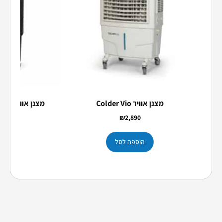
מצנן אוויר Colder Vio
מצנן אוויר תעשייתי 22,000
3,990
₪
2,890
הוספה לסל
הו