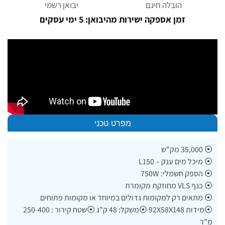
הובלה חינם
יבואן רשמי
זמן אספקה ישירות מהיבואן: 5 ימי עסקים
מפרט טכני
⦿ 35,000 מק”ש
⦿ מיכל מים ענק – L150
⦿ הספק חשמלי: 750W
⦿ כנף VLS מחוזקת מקומרת
⦿ מתאים רק למקומות גדולים במיוחד או מקומות פתוחים
⦿מידות 92X58X148 ⦿משקל: 48 ק"ג ⦿שטח קירור : 250-400
מ"ר