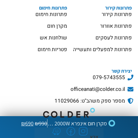
פתרונות קירור
פתרונות חימום
פתרונות קירור
פתרונות חימום
פתרונות אוורור
מקרן חום
פתרונות לעסקים
שולחנות אש
פתרונות למפעלים ותעשייה
פטריות חימום
יצירת קשר
079-5743555
officeanati@colder.co.il
מספר ספק משהב"ט: 11029066
מקרן חום אינפרא Sunlight Pro 2000W צבע כסוף/שחור
990
₪
690
₪
צבע