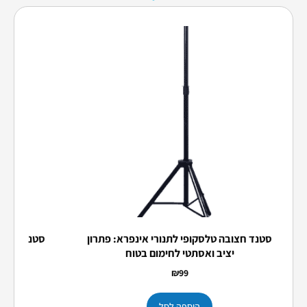
סטנד חצובה טלסקופי לתנורי אינפרא: פתרון
סטנד נירוס
יציב ואסתטי לחימום בטוח
₪
99
הו
הוספה לסל