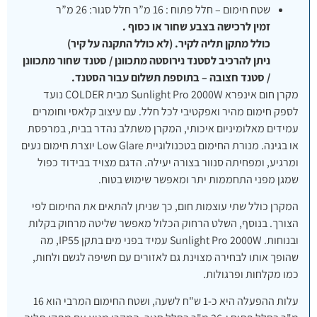
שטח חימום – חלל פתוח : 16 מ”ר חלל סגור: 26 מ”ר
זמין לרכישה בצבע שחור או כסוף .
כולל מתקן תליה לקיר. (לא כולל התקנה על קיר)
ניתן להרכיב לסטנד נירוסטה מתכוונן / סטנד שחור מתכוונן
/ סטנד חצובה – בתוספת תשלום עבור הסטנד.
מקרן חום אינפרא Sunlight Pro 2000W מבית COLDER נועד
לספק חימום מהיר ואפקטיבי לכל חלל. עם עיצוב קלאסי וחומרים
עמידים מאלומיניום איכותי, המקרן משתלב נהדר בבית, במרפסת
או בגינה. מנורת החימום בטכנולוגיית Low Glare יוצרת חימום נעים
ומרגיע, ומפחיתה סנוור בצורה יעילה. הדגם מצויד בבידוד כפול
שמגן מפני התחממות יתר ומאפשר שימוש בטוח.
המקרן כולל שתי עוצמות חום, כך שניתן להתאים את החימום לפי
הצורך. בנוסף, השלט הרחוק הכלול מאפשר שליטה מרחוק בקלות
ובנוחות. Sunlight Pro 2000W עמיד בפני מים בתקן IP55, מה
שהופך אותו לבחירה מצוינת גם לאזורים עם חשיפה לגשם ולחות,
כמו מקלחות ופרגולות.
עלות ההפעלה היא כ-1 ש"ח לשעה, ושטח החימום המרבי הוא 16