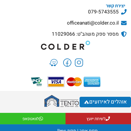
יצירת קשר
079-5743555
officeanati@colder.co.il
מספר ספק משהב"ט: 11029066
אוהלים לאירועים
לשיחת ייועץ
לוואטסאפ
מפת אתר
|
מפת llms