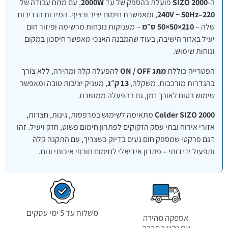
ה-
SIZO 2000
פועלת בהספק של עד
2000W
, עם מתח עבודה של
220–240V ~ 50Hz
, ומאפשרת חימום יציב ורציף. המידות הנדיבות
שלה –
210×50×50 ס״מ
– מעניקות נוכחות מרשימה ופיזור חום
יעיל באזור הישיבה, בעוד שהמבנה האנכי מאפשר חיסכון במקום
ונוחות שימוש.
הפטרייה כוללת
מתג ON / OFF
להפעלה קלה ומהירה, ללא צורך
בהגדרות מורכבות. משקלה,
13 ק״ג
, מעניק יציבות טובה ומאפשר
שימוש בטוח לאורך זמן, גם בהפעלה ממושכת.
Colder SIZO 2000
מתאימה לשימוש במרפסות, גינות, חצרות,
אזורי אירוח ובתי עסק הזקוקים לפתרון חימום פשוט, חזק ויעיל. זהו
דגם פרקטי שמספק חום נעים בדיוק כשצריך, עם התקנה קלה
ותפעול ידידותי – פתרון אידיאלי לחימום חורפי איכותי ונוח.
משלוח עד 5 ימי עסקים
אספקה מהירה
עם נהגי החברה