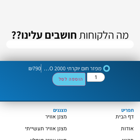
מה הלקוחות
חושבים עלינו??
מפזר חום יוקרתי Colder LENO 2000: חימום עוצמתי לבית או למשרד
790
₪
הוספה לסל
תפריט
מצננים
דף הבית
מצנן אוויר
אודות
מצנן אוויר תעשייתי